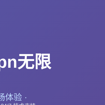
pn无限
畅体验 ·